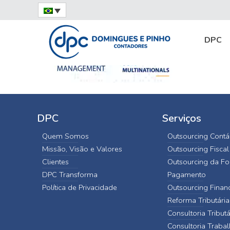
Home
Doing Business in Brazil
doing-bus
DPC
DPC
Serviços
Quem Somos
Outsourcing Contá
Missão, Visão e Valores
Outsourcing Fiscal
Clientes
Outsourcing da Fo
DPC Transforma
Pagamento
Política de Privacidade
Outsourcing Finan
Reforma Tributária
Consultoria Tributá
Consultoria Trabal