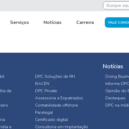
iness-eng
Serviços
Notícias
Carreira
FALE CON
Notícias
bil
DPC Soluções de RH
Doing Busine
BACEN
Informe DP
lha de
DPC Private
Opinião do E
Assessoria a Expatriados
Destaques
ceiro
Contabilidade offshore
DPC na mídi
Paralegal
ria
Certificado digital
hista e
Consultoria em Implantação