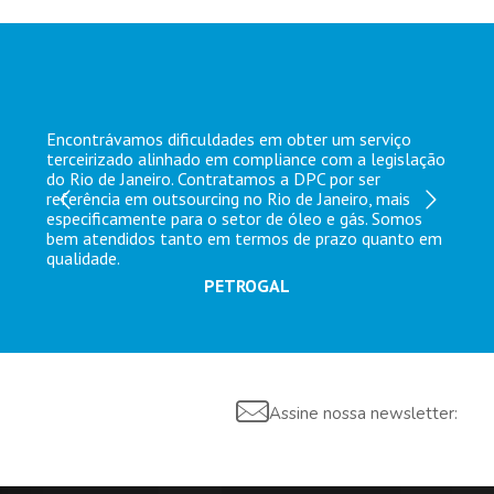
Encontrávamos dificuldades em obter um serviço
terceirizado alinhado em compliance com a legislação
do Rio de Janeiro. Contratamos a DPC por ser
referência em outsourcing no Rio de Janeiro, mais
especificamente para o setor de óleo e gás. Somos
bem atendidos tanto em termos de prazo quanto em
qualidade.
PETROGAL
Assine nossa newsletter: