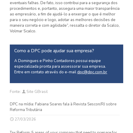
eventuais falhas. De fato, isso contribui para a segurança dos
procedimentos e, portanto, assegura uma maior transparência
ao empresário, a fim de ajudá-lo a enxergar o que é melhor
para o seu negócio e logo, adotar as melhores decisões de
maneira correta e com agilidade”, ressalta o diretor da Scalco,
Volmar Scalco.
Como a DPC pode ajudar sua empresa?
A Domingues e Pinho Contadores possui equipe
especializada pronta para assessorar sua empresa.
Entre em contato através do e-mail
dpc@dpc.com.br
Fonte:
Site GBrasil
DPC na mídia: Fabiana Soares fala à Revista Sescon/RJ sobre
Reforma Tributária
27/03/2026
Tax Reform: 5 areas of your company that need to prepare for