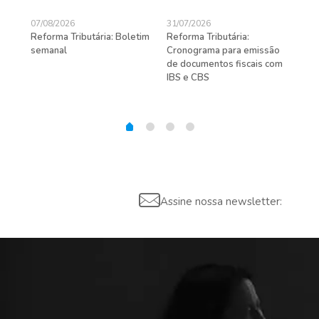
07/08/2026
31/07/2026
27/
Reforma Tributária: Boletim
Reforma Tributária:
Rec
semanal
Cronograma para emissão
ent
de documentos fiscais com
pra
gas
IBS e CBS
Assine nossa newsletter: