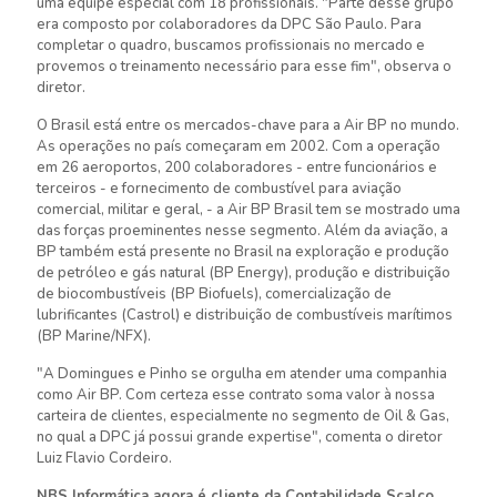
uma equipe especial com 18 profissionais. "Parte desse grupo
era composto por colaboradores da DPC São Paulo. Para
completar o quadro, buscamos profissionais no mercado e
provemos o treinamento necessário para esse fim", observa o
diretor.
O Brasil está entre os mercados-chave para a Air BP no mundo.
As operações no país começaram em 2002. Com a operação
em 26 aeroportos, 200 colaboradores - entre funcionários e
terceiros - e fornecimento de combustível para aviação
comercial, militar e geral, - a Air BP Brasil tem se mostrado uma
das forças proeminentes nesse segmento. Além da aviação, a
BP também está presente no Brasil na exploração e produção
de petróleo e gás natural (BP Energy), produção e distribuição
de biocombustíveis (BP Biofuels), comercialização de
lubrificantes (Castrol) e distribuição de combustíveis marítimos
(BP Marine/NFX).
"A Domingues e Pinho se orgulha em atender uma companhia
como Air BP. Com certeza esse contrato soma valor à nossa
carteira de clientes, especialmente no segmento de Oil & Gas,
no qual a DPC já possui grande expertise", comenta o diretor
Luiz Flavio Cordeiro.
NBS Informática agora é cliente da Contabilidade Scalco