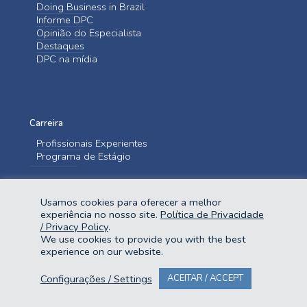
Doing Business in Brazil
Informe DPC
Opinião do Especialista
Destaques
DPC na mídia
Carreira
Profissionais Experientes
Programa de Estágio
Entre em contato
Usamos cookies para oferecer a melhor
Fale Conosco
experiência no nosso site.
Política de Privacidade
/ Privacy Policy
.
We use cookies to provide you with the best
experience on our website.
Configurações / Settings
ACEITAR / ACCEPT
@2023 Domingues e Pinho Contadores. Todos os direitos reservados.