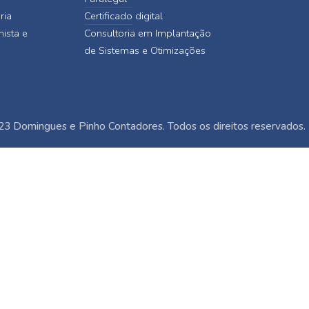
ria
Certificado digital
hista e
Consultoria em Implantação
de Sistemas e Otimizações
3 Domingues e Pinho Contadores. Todos os direitos reservados.