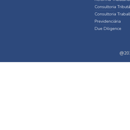
Consultoria Tributá
Consultoria Trabal
Previdenciária
Due Diligence
@202