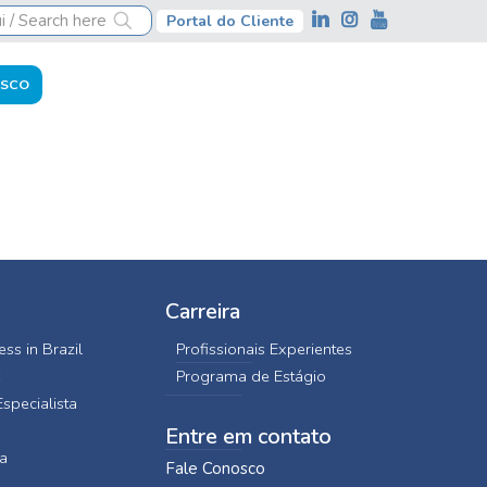
Portal do Cliente
OSCO
Carreira
ss in Brazil
Profissionais Experientes
C
Programa de Estágio
specialista
Entre em contato
a
Fale Conosco