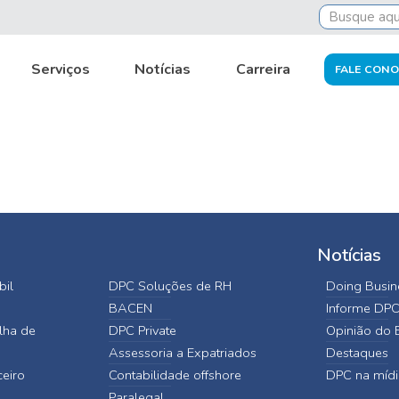
dividual shareholder’
Serviços
Notícias
Carreira
FALE CON
Notícias
bil
DPC Soluções de RH
Doing Busine
BACEN
Informe DP
lha de
DPC Private
Opinião do E
Assessoria a Expatriados
Destaques
ceiro
Contabilidade offshore
DPC na mídi
Paralegal