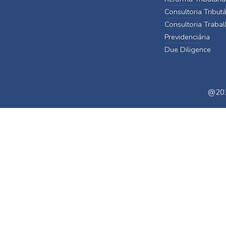
Consultoria Tributá
Consultoria Trabal
Previdenciária
Due Diligence
@202