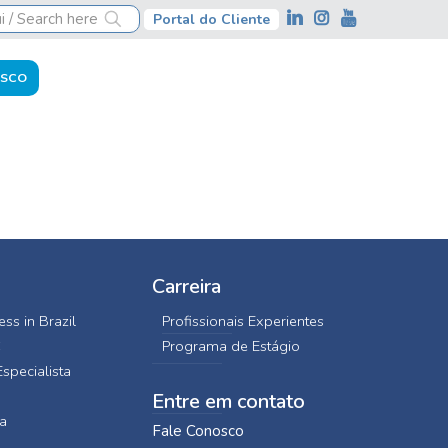
Portal do Cliente
OSCO
Carreira
ss in Brazil
Profissionais Experientes
C
Programa de Estágio
specialista
Entre em contato
a
Fale Conosco