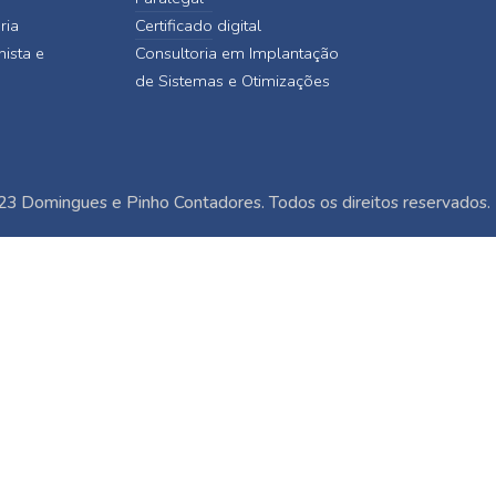
ria
Certificado digital
hista e
Consultoria em Implantação
de Sistemas e Otimizações
3 Domingues e Pinho Contadores. Todos os direitos reservados.