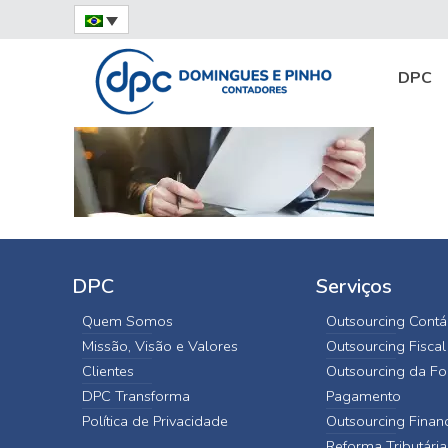
Home
Doing Business in Brazil
foreign in
DPC
DPC
Serviços
Quem Somos
Outsourcing Contá
Missão, Visão e Valores
Outsourcing Fiscal
Clientes
Outsourcing da Fo
DPC Transforma
Pagamento
Política de Privacidade
Outsourcing Finan
Reforma Tributária