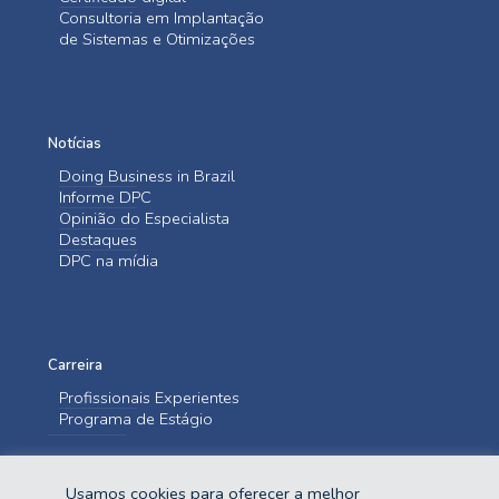
Consultoria em Implantação
de Sistemas e Otimizações
Notícias
Doing Business in Brazil
Informe DPC
Opinião do Especialista
Destaques
DPC na mídia
Carreira
Profissionais Experientes
Programa de Estágio
Entre em contato
Usamos cookies para oferecer a melhor
Fale Conosco