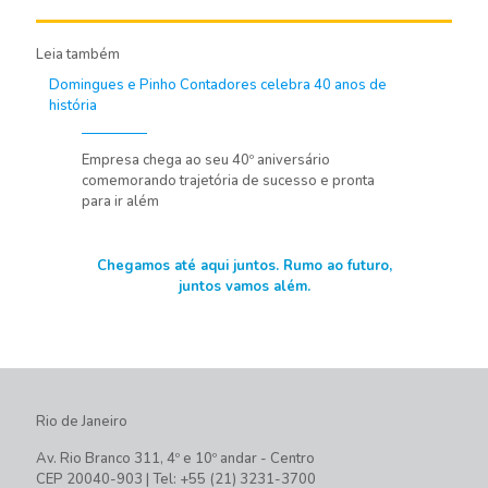
Leia também
Domingues e Pinho Contadores celebra 40 anos de
história
Empresa chega ao seu 40º aniversário
comemorando trajetória de sucesso e pronta
para ir além
Chegamos até aqui juntos. Rumo ao futuro,
juntos vamos além.
Rio de Janeiro
Av. Rio Branco 311, 4º e 10º andar - Centro
CEP 20040-903 | Tel: +55 (21) 3231-3700