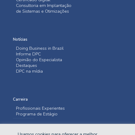
Consultoria em Implantação
de Sistemas e Otimizações
Notícias
Doing Business in Brazil
Informe DPC
Opinião do Especialista
Destaques
DPC na mídia
Carreira
Profissionais Experientes
Programa de Estágio
Entre em contato
Usamos cookies para oferecer a melhor
Fale Conosco