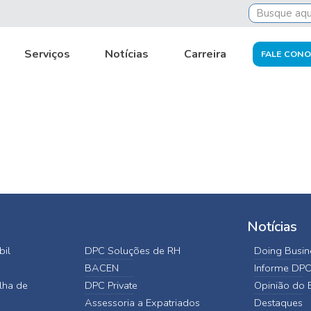
Serviços
Notícias
Carreira
FALE CON
Notícias
bil
DPC Soluções de RH
Doing Busine
BACEN
Informe DP
lha de
DPC Private
Opinião do E
Assessoria a Expatriados
Destaques