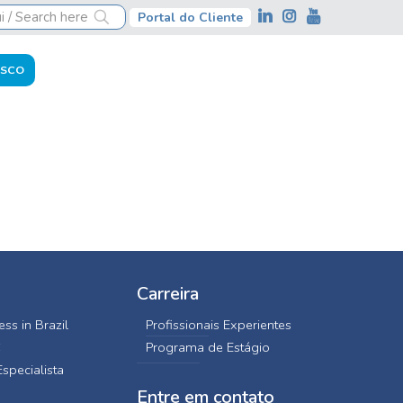
Portal do Cliente
OSCO
Carreira
ss in Brazil
Profissionais Experientes
C
Programa de Estágio
specialista
Entre em contato