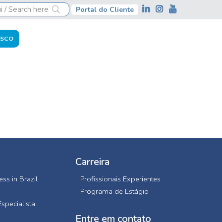
Portal do Cliente
OSCO
Carreira
ss in Brazil
Profissionais Experientes
C
Programa de Estágio
specialista
Entre em contato