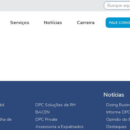
Serviços
Notícias
Carreira
FALE CON
Notícias
bil
DPC Soluções de RH
Doing Busine
BACEN
Informe DP
lha de
DPC Private
Opinião do E
Assessoria a Expatriados
Destaques