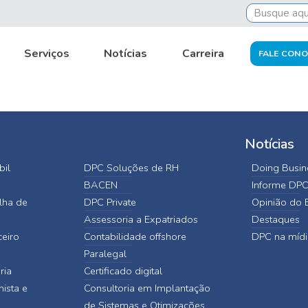
nais-experientes-titulo
Serviços
Notícias
Carreira
FALE CON
Notícias
bil
DPC Soluções de RH
Doing Busine
BACEN
Informe DP
lha de
DPC Private
Opinião do E
Assessoria a Expatriados
Destaques
ceiro
Contabilidade offshore
DPC na mídi
Paralegal
ria
Certificado digital
hista e
Consultoria em Implantação
de Sistemas e Otimizações