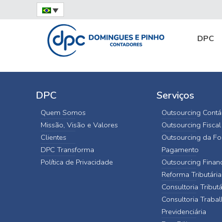
Home
BACEN
banner_bacen
DPC
DPC
Serviços
Quem Somos
Outsourcing Contá
Missão, Visão e Valores
Outsourcing Fiscal
Clientes
Outsourcing da Fo
DPC Transforma
Pagamento
Política de Privacidade
Outsourcing Finan
Reforma Tributária
Consultoria Tributá
Consultoria Trabal
Previdenciária