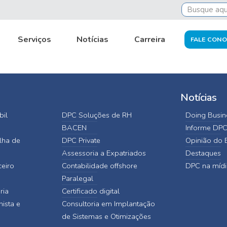
Serviços
Notícias
Carreira
FALE CON
Notícias
bil
DPC Soluções de RH
Doing Busine
BACEN
Informe DP
lha de
DPC Private
Opinião do E
Assessoria a Expatriados
Destaques
ceiro
Contabilidade offshore
DPC na mídi
Paralegal
ria
Certificado digital
hista e
Consultoria em Implantação
de Sistemas e Otimizações