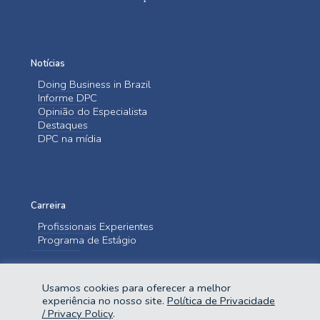
Notícias
Doing Business in Brazil
Informe DPC
Opinião do Especialista
Destaques
DPC na mídia
Carreira
Profissionais Experientes
Programa de Estágio
Entre em contato
Usamos cookies para oferecer a melhor
Fale Conosco
experiência no nosso site.
Política de Privacidade
/ Privacy Policy
.