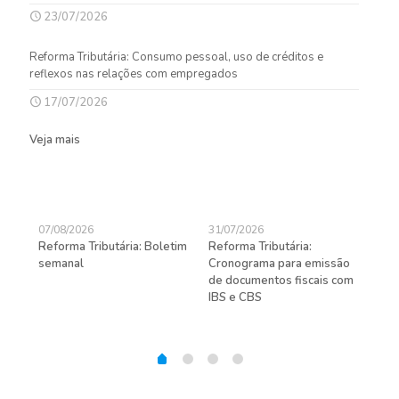
23/07/2026
Reforma Tributária: Consumo pessoal, uso de créditos e
reflexos nas relações com empregados
17/07/2026
Veja mais
07/08/2026
31/07/2026
27/
Reforma Tributária: Boletim
Reforma Tributária:
Rec
semanal
Cronograma para emissão
ent
de documentos fiscais com
pra
gas
IBS e CBS