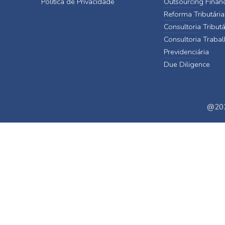
Política de Privacidade
Outsourcing Finan
Reforma Tributária
Consultoria Tributá
Consultoria Trabal
Previdenciária
Due Diligence
@202