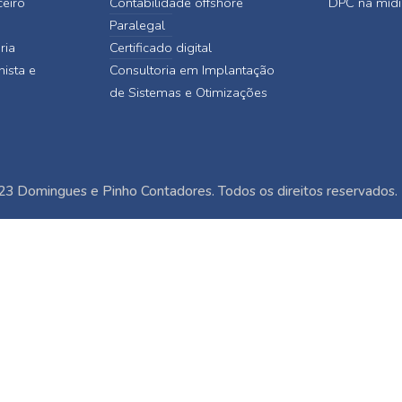
ceiro
Contabilidade offshore
DPC na mídi
Paralegal
ria
Certificado digital
hista e
Consultoria em Implantação
de Sistemas e Otimizações
3 Domingues e Pinho Contadores. Todos os direitos reservados.