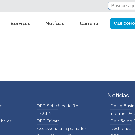
Serviços
Notícias
Carreira
FALE CON
Notícias
bil
DPC Soluções de RH
Doing Busine
BACEN
Informe DP
lha de
DPC Private
Opinião do E
Assessoria a Expatriados
Destaques