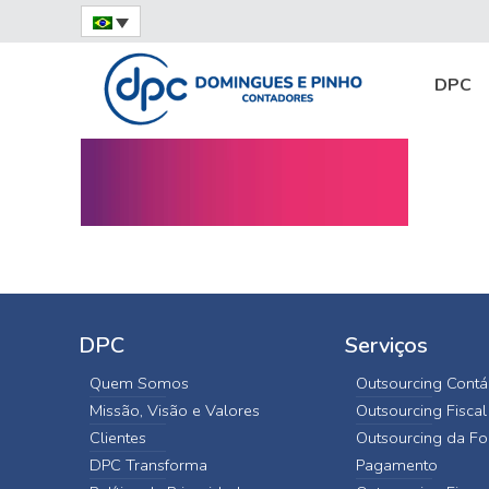
Home
Kinesis_fundo_rosa
DPC
DPC
Serviços
Quem Somos
Outsourcing Contá
Missão, Visão e Valores
Outsourcing Fiscal
Clientes
Outsourcing da Fo
DPC Transforma
Pagamento