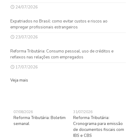
24/07/2026
Expatriados no Brasil: como evitar custos e riscos ao
empregar profissionais estrangeiros
23/07/2026
Reforma Tributária: Consumo pessoal, uso de créditos e
reflexos nas relações com empregados
17/07/2026
Veja mais
07/08/2026
31/07/2026
27/
Reforma Tributária: Boletim
Reforma Tributária:
Rec
semanal
Cronograma para emissão
ent
de documentos fiscais com
pra
gas
IBS e CBS