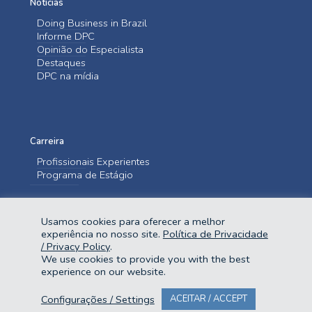
Notícias
Doing Business in Brazil
Informe DPC
Opinião do Especialista
Destaques
DPC na mídia
Carreira
Profissionais Experientes
Programa de Estágio
Entre em contato
Usamos cookies para oferecer a melhor
Fale Conosco
experiência no nosso site.
Política de Privacidade
/ Privacy Policy
.
We use cookies to provide you with the best
experience on our website.
Configurações / Settings
ACEITAR / ACCEPT