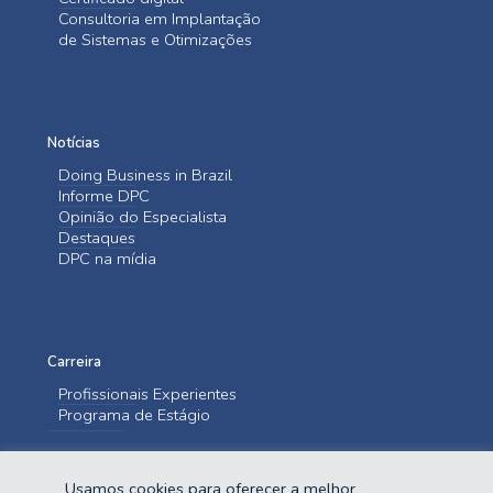
Consultoria em Implantação
de Sistemas e Otimizações
Notícias
Doing Business in Brazil
Informe DPC
Opinião do Especialista
Destaques
DPC na mídia
Carreira
Profissionais Experientes
Programa de Estágio
Entre em contato
Usamos cookies para oferecer a melhor
Fale Conosco