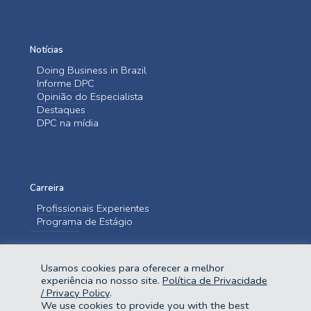
Notícias
Doing Business in Brazil
Informe DPC
Opinião do Especialista
Destaques
DPC na mídia
Carreira
Profissionais Experientes
Programa de Estágio
Entre em contato
Usamos cookies para oferecer a melhor
Fale Conosco
experiência no nosso site.
Política de Privacidade
/ Privacy Policy
.
We use cookies to provide you with the best