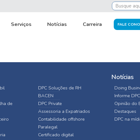
Serviços
Notícias
Carreira
toria-implantacao-sistemas
FALE CON
Notícias
bil
DPC Soluções de RH
Doing Busine
BACEN
Informe DP
lha de
DPC Private
Opinião do E
Assessoria a Expatriados
Destaques
ceiro
Contabilidade offshore
DPC na mídi
Paralegal
ria
Certificado digital