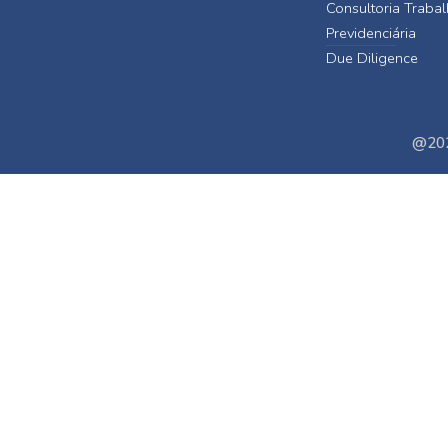
Consultoria Trabal
Previdenciária
Due Diligence
@202