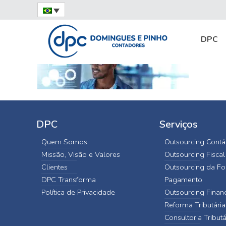
Consultoria em Implantação
DPC
Home
de Sistemas e Otimizações
consul
DPC
Serviços
Quem Somos
Outsourcing Contá
Missão, Visão e Valores
Outsourcing Fiscal
Clientes
Outsourcing da Fo
DPC Transforma
Pagamento
Política de Privacidade
Outsourcing Finan
Reforma Tributária
Consultoria Tributá