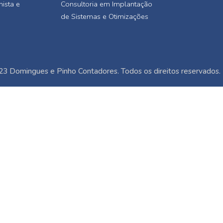
hista e
Consultoria em Implantação
de Sistemas e Otimizações
3 Domingues e Pinho Contadores. Todos os direitos reservados.