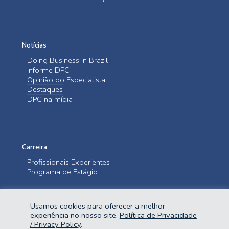
Notícias
Doing Business in Brazil
Informe DPC
Opinião do Especialista
Destaques
DPC na mídia
Carreira
Profissionais Experientes
Programa de Estágio
Entre em contato
Usamos cookies para oferecer a melhor
Fale Conosco
experiência no nosso site.
Política de Privacidade
/ Privacy Policy
.