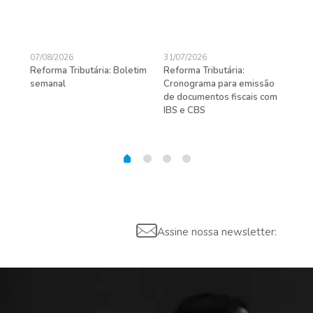
07/08/2026
31/07/2026
27/
Reforma Tributária: Boletim
Reforma Tributária:
Rec
semanal
Cronograma para emissão
ent
de documentos fiscais com
pra
gas
IBS e CBS
Assine nossa newsletter: