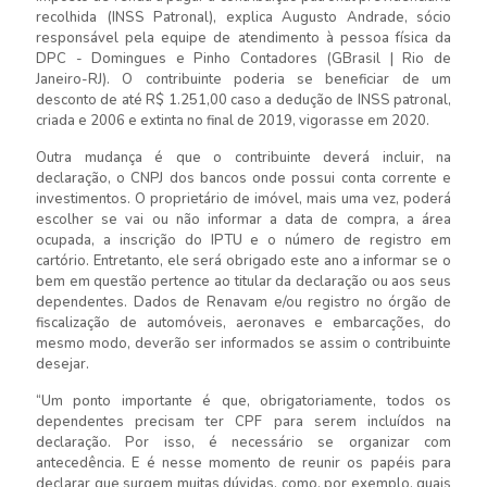
recolhida (INSS Patronal), explica Augusto Andrade, sócio
responsável pela equipe de atendimento à pessoa física da
DPC - Domingues e Pinho Contadores (GBrasil | Rio de
Janeiro-RJ). O contribuinte poderia se beneficiar de um
desconto de até R$ 1.251,00 caso a dedução de INSS patronal,
criada e 2006 e extinta no final de 2019, vigorasse em 2020.
Outra mudança é que o contribuinte deverá incluir, na
declaração, o CNPJ dos bancos onde possui conta corrente e
investimentos. O proprietário de imóvel, mais uma vez, poderá
escolher se vai ou não informar a data de compra, a área
ocupada, a inscrição do IPTU e o número de registro em
cartório. Entretanto, ele será obrigado este ano a informar se o
bem em questão pertence ao titular da declaração ou aos seus
dependentes. Dados de Renavam e/ou registro no órgão de
fiscalização de automóveis, aeronaves e embarcações, do
mesmo modo, deverão ser informados se assim o contribuinte
desejar.
“Um ponto importante é que, obrigatoriamente, todos os
dependentes precisam ter CPF para serem incluídos na
declaração. Por isso, é necessário se organizar com
antecedência. E é nesse momento de reunir os papéis para
declarar que surgem muitas dúvidas, como, por exemplo, quais