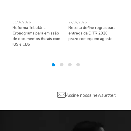
31/07/2026
27/07/2026
24/
Reforma Tributária:
Receita define regras para
D-S
de
Cronograma para emissão
entrega da DITR 2026;
de 
de documentos fiscais com
prazo começa em agosto
IBS e CBS
Assine nossa newsletter: