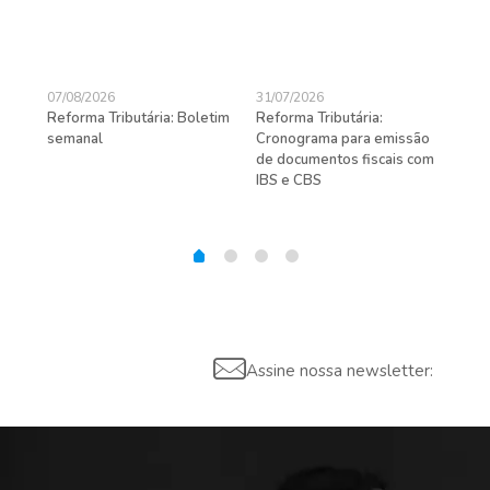
07/08/2026
31/07/2026
27/
Reforma Tributária: Boletim
Reforma Tributária:
Rec
semanal
Cronograma para emissão
ent
de documentos fiscais com
pra
gas
IBS e CBS
Assine nossa newsletter: