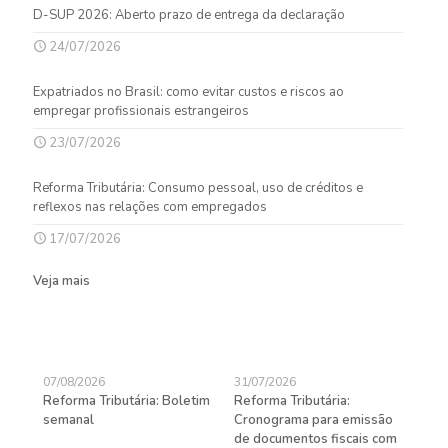
D-SUP 2026: Aberto prazo de entrega da declaração
24/07/2026
Expatriados no Brasil: como evitar custos e riscos ao
empregar profissionais estrangeiros
23/07/2026
Reforma Tributária: Consumo pessoal, uso de créditos e
reflexos nas relações com empregados
17/07/2026
Veja mais
07/08/2026
31/07/2026
27/
Reforma Tributária: Boletim
Reforma Tributária:
Rec
semanal
Cronograma para emissão
ent
de documentos fiscais com
pra