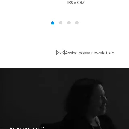
gas
IBS e CBS
Assine nossa newsletter:
Se interessou?