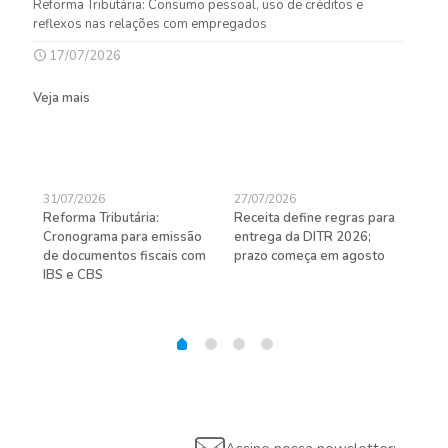
Reforma Tributária: Consumo pessoal, uso de créditos e
reflexos nas relações com empregados
17/07/2026
Veja mais
31/07/2026
27/07/2026
24/
Reforma Tributária:
Receita define regras para
D-S
de
Cronograma para emissão
entrega da DITR 2026;
de 
de documentos fiscais com
prazo começa em agosto
IBS e CBS