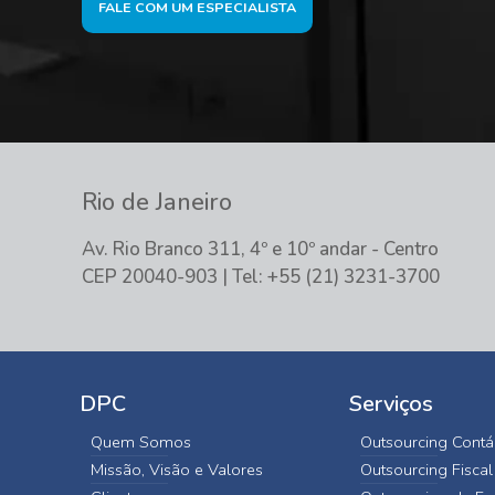
FALE COM UM ESPECIALISTA
Rio de Janeiro
Av. Rio Branco 311, 4º e 10º andar - Centro
CEP 20040-903 | Tel: +55 (21) 3231-3700
DPC
Serviços
Quem Somos
Outsourcing Contá
Missão, Visão e Valores
Outsourcing Fiscal