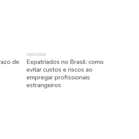
23/07/2026
razo de
Expatriados no Brasil: como
evitar custos e riscos ao
empregar profissionais
22/07/2026
estrangeiros
Impact
no set