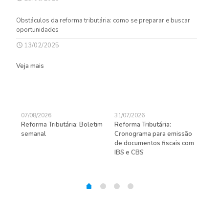
Obstáculos da reforma tributária: como se preparar e buscar
oportunidades
13/02/2025
Veja mais
07/08/2026
31/07/2026
27/
Reforma Tributária: Boletim
Reforma Tributária:
Rec
semanal
Cronograma para emissão
ent
de documentos fiscais com
pra
gas
IBS e CBS