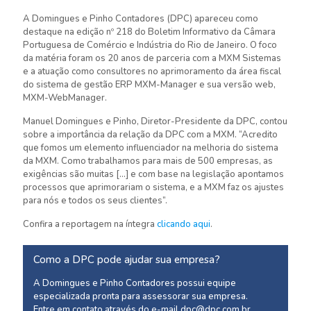
A Domingues e Pinho Contadores (DPC) apareceu como
destaque na edição nº 218 do Boletim Informativo da Câmara
Portuguesa de Comércio e Indústria do Rio de Janeiro. O foco
da matéria foram os 20 anos de parceria com a MXM Sistemas
e a atuação como consultores no aprimoramento da área fiscal
do sistema de gestão ERP MXM-Manager e sua versão web,
MXM-WebManager.
Manuel Domingues e Pinho, Diretor-Presidente da DPC, contou
sobre a importância da relação da DPC com a MXM. “Acredito
que fomos um elemento influenciador na melhoria do sistema
da MXM. Como trabalhamos para mais de 500 empresas, as
exigências são muitas […] e com base na legislação apontamos
processos que aprimorariam o sistema, e a MXM faz os ajustes
para nós e todos os seus clientes”.
Confira a reportagem na íntegra
clicando aqui
.
Como a DPC pode ajudar sua empresa?
A Domingues e Pinho Contadores possui equipe
especializada pronta para assessorar sua empresa.
Entre em contato através do e-mail
dpc@dpc.com.br