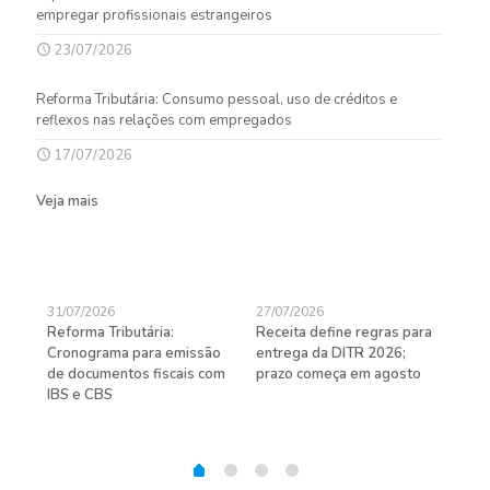
empregar profissionais estrangeiros
23/07/2026
Reforma Tributária: Consumo pessoal, uso de créditos e
reflexos nas relações com empregados
17/07/2026
Veja mais
31/07/2026
27/07/2026
24/
Reforma Tributária:
Receita define regras para
D-S
de
Cronograma para emissão
entrega da DITR 2026;
de 
de documentos fiscais com
prazo começa em agosto
IBS e CBS