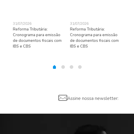
31/07/2026
31/07/2026
27/
Reforma Tributária:
Reforma Tributária:
Rec
Cronograma para emissão
Cronograma para emissão
ent
de documentos fiscais com
de documentos fiscais com
pra
gas
IBS e CBS
IBS e CBS
Assine nossa newsletter: