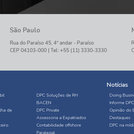
São Paulo
Rua do Paraíso 45, 4º andar - Paraíso
R
CEP 04103-000 | Tel: +55 (11) 3330-3330
C
Notícias
bil
DPC Soluções de RH
Doing Busine
BACEN
Informe DP
lha de
DPC Private
Opinião do E
Assessoria a Expatriados
Destaques
ceiro
Contabilidade offshore
DPC na mídi
Paralegal