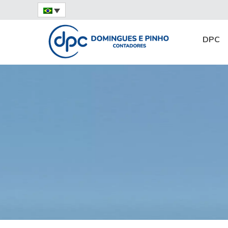
Home
Notícias
Destaque
EFD-Reinf:
DPC