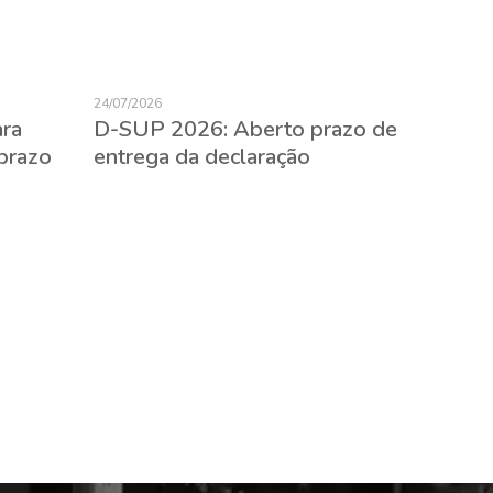
24/07/2026
23/07/2026
ara
D-SUP 2026: Aberto prazo de
Expatr
prazo
entrega da declaração
evitar 
empreg
estran