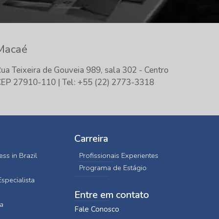
Macaé
ua Teixeira de Gouveia 989, sala 302 - Centro
EP 27910-110 | Tel: +55 (22) 2773-3318
Carreira
ss in Brazil
Profissionais Experientes
C
Programa de Estágio
specialista
Entre em contato
a
Fale Conosco