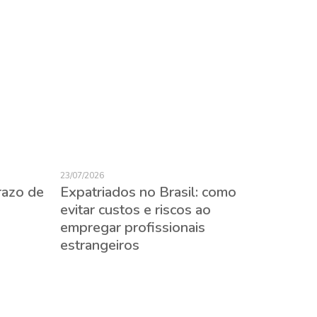
23/07/2026
razo de
Expatriados no Brasil: como
evitar custos e riscos ao
empregar profissionais
22/07/2026
estrangeiros
Impact
no set