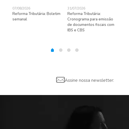
07/08/2026
31/07/2026
27/
Reforma Tributária: Boletim
Reforma Tributária:
Rec
semanal
Cronograma para emissão
ent
de documentos fiscais com
pra
gas
IBS e CBS
Assine nossa newsletter: