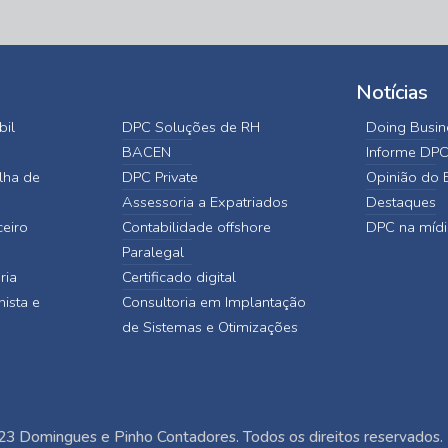
Notícias
bil
DPC Soluções de RH
Doing Busine
BACEN
Informe DP
lha de
DPC Private
Opinião do E
Assessoria a Expatriados
Destaques
ceiro
Contabilidade offshore
DPC na mídi
Paralegal
ria
Certificado digital
hista e
Consultoria em Implantação
de Sistemas e Otimizações
3 Domingues e Pinho Contadores. Todos os direitos reservados.