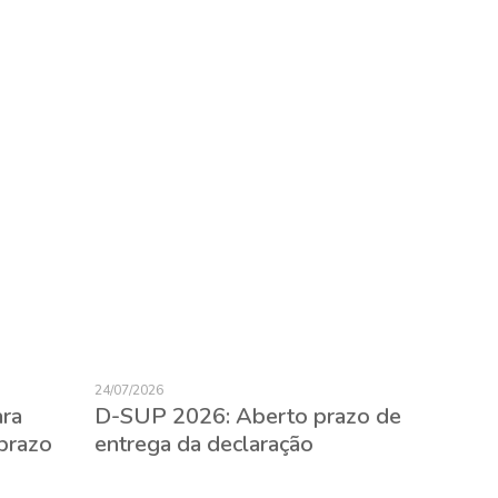
24/07/2026
23/07/2026
ara
D-SUP 2026: Aberto prazo de
Expatr
prazo
entrega da declaração
evitar 
empreg