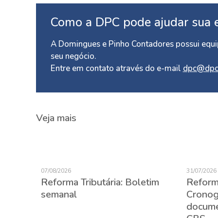
Como a DPC pode ajudar sua 
A Domingues e Pinho Contadores possui equip
seu negócio.
Entre em contato através do e-mail
dpc@dpc
Veja mais
07/08/2026
31/07/2026
Reforma Tributária: Boletim
Reforma
semanal
Cronog
(CBE):
docume