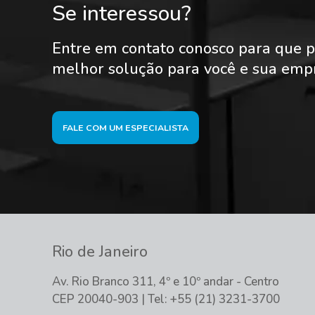
Se interessou?
Entre em contato conosco para que p
melhor solução para você e sua emp
FALE COM UM ESPECIALISTA
Rio de Janeiro
Av. Rio Branco 311, 4º e 10º andar - Centro
CEP 20040-903 | Tel: +55 (21) 3231-3700