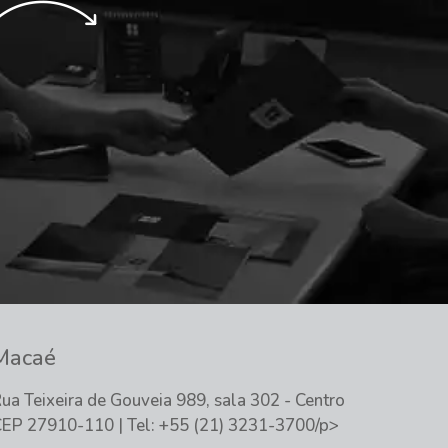
Macaé
ua Teixeira de Gouveia 989, sala 302 - Centro
EP 27910-110 | Tel: +55 (21) 3231-3700/p>