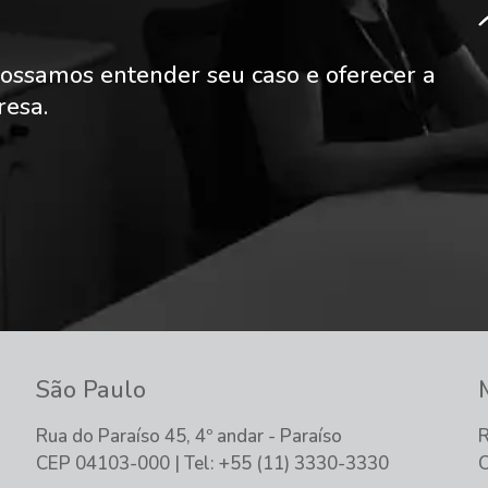
ossamos entender seu caso e oferecer a
resa.
São Paulo
Rua do Paraíso 45, 4º andar - Paraíso
R
CEP 04103-000 | Tel: +55 (11) 3330-3330
C