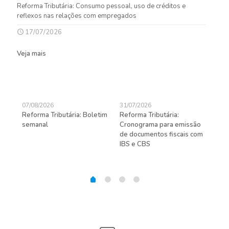
Reforma Tributária: Consumo pessoal, uso de créditos e
reflexos nas relações com empregados
17/07/2026
Veja mais
07/08/2026
31/07/2026
27/
Reforma Tributária: Boletim
Reforma Tributária:
Rec
semanal
Cronograma para emissão
ent
de documentos fiscais com
pra
gas
IBS e CBS