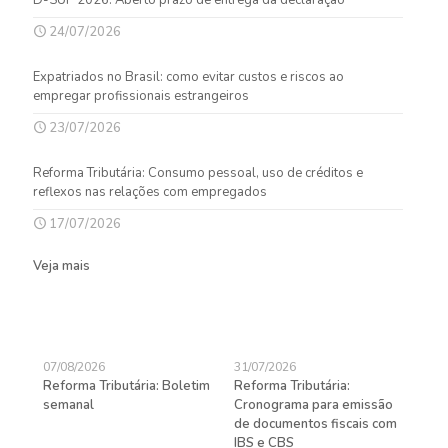
24/07/2026
Expatriados no Brasil: como evitar custos e riscos ao
empregar profissionais estrangeiros
23/07/2026
Reforma Tributária: Consumo pessoal, uso de créditos e
reflexos nas relações com empregados
17/07/2026
Veja mais
07/08/2026
31/07/2026
27/
Reforma Tributária: Boletim
Reforma Tributária:
Rec
semanal
Cronograma para emissão
ent
de documentos fiscais com
pra
gas
IBS e CBS