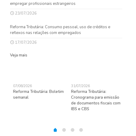
empregar profissionais estrangeiros
23/07/2026
Reforma Tributária: Consumo pessoal, uso de créditos e
reflexos nas relações com empregados
17/07/2026
Veja mais
07/08/2026
31/07/2026
27/
Reforma Tributária: Boletim
Reforma Tributária:
Rec
semanal
Cronograma para emissão
ent
de documentos fiscais com
pra
gas
IBS e CBS