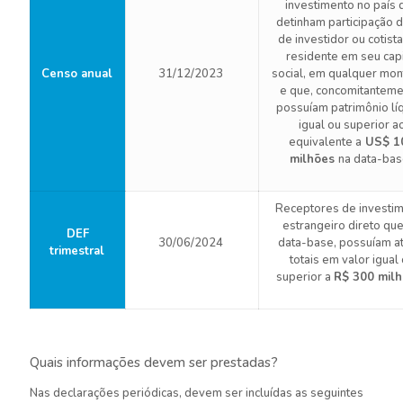
investimento no país 
detinham participação d
de investidor ou cotist
residente em seu capi
Censo anual
31/12/2023
social, em qualquer mon
e que, concomitanteme
possuíam patrimônio lí
igual ou superior a
equivalente a
US$ 1
milhões
na data-bas
Receptores de investi
estrangeiro direto que
DEF
30/06/2024
data-base, possuíam a
trimestral
totais em valor igual
superior a
R$ 300 mil
Quais informações devem ser prestadas?
Nas declarações periódicas, devem ser incluídas as seguintes