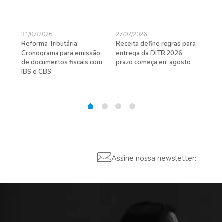
31/07/2026
27/07/2026
24/
Reforma Tributária:
Receita define regras para
D-S
de
Cronograma para emissão
entrega da DITR 2026;
de 
de documentos fiscais com
prazo começa em agosto
IBS e CBS
Assine nossa newsletter: