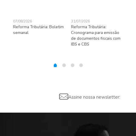
07/08/2026
31/07/2026
27/
Reforma Tributária: Boletim
Reforma Tributária:
Rec
semanal
Cronograma para emissão
ent
de documentos fiscais com
pra
gas
IBS e CBS
Assine nossa newsletter: