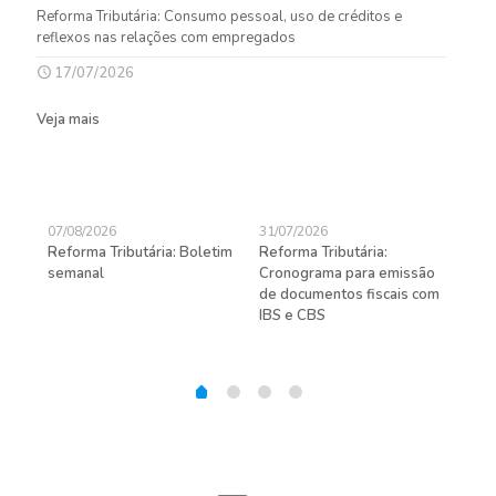
Reforma Tributária: Consumo pessoal, uso de créditos e
reflexos nas relações com empregados
17/07/2026
Veja mais
07/08/2026
31/07/2026
27/
Reforma Tributária: Boletim
Reforma Tributária:
Rec
semanal
Cronograma para emissão
ent
de documentos fiscais com
pra
gas
IBS e CBS