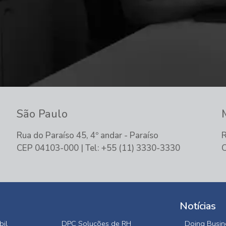
São Paulo
Rua do Paraíso 45, 4º andar - Paraíso
R
CEP 04103-000 | Tel: +55 (11) 3330-3330
C
Notícias
bil
DPC Soluções de RH
Doing Busine