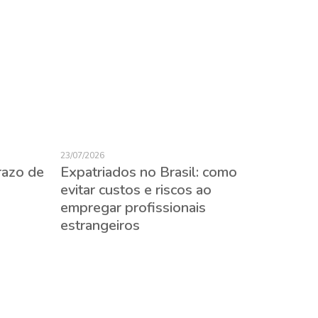
23/07/2026
razo de
Expatriados no Brasil: como
evitar custos e riscos ao
empregar profissionais
22/07/2026
estrangeiros
Impact
no set