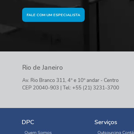
FALE COM UM ESPECIALISTA
Rio de Janeiro
Av. Rio Branco 311, 4º e 10º andar - Centro
CEP 20040-903 | Tel: +55 (21) 3231-3700
DPC
Serviços
Quem Somos
Outsourcing Contá