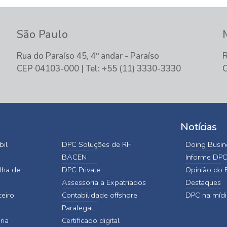
São Paulo
Rua do Paraíso 45, 4º andar - Paraíso
R
CEP 04103-000 | Tel: +55 (11) 3330-3330
C
Notícias
bil
DPC Soluções de RH
Doing Busine
BACEN
Informe DP
lha de
DPC Private
Opinião do E
Assessoria a Expatriados
Destaques
ceiro
Contabilidade offshore
DPC na mídi
Paralegal
ria
Certificado digital