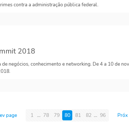
rimes contra a administração pública federal.
ummit 2018
de negócios, conhecimento e networking. De 4 a 10 de no
2018.
rev page
1
...
78
79
80
81
82
...
96
Próx