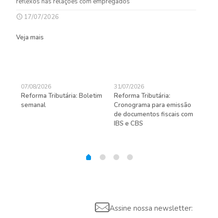
reflexos nas relações com empregados
17/07/2026
Veja mais
07/08/2026
31/07/2026
27/
Reforma Tributária: Boletim
Reforma Tributária:
Rec
semanal
Cronograma para emissão
ent
de documentos fiscais com
pra
gas
IBS e CBS
Assine nossa newsletter: