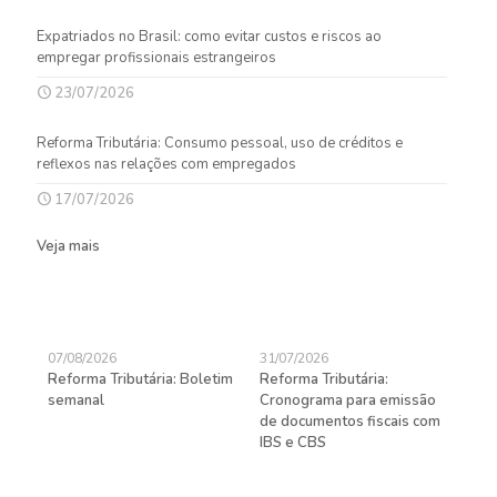
Expatriados no Brasil: como evitar custos e riscos ao
empregar profissionais estrangeiros
23/07/2026
Reforma Tributária: Consumo pessoal, uso de créditos e
reflexos nas relações com empregados
17/07/2026
Veja mais
07/08/2026
31/07/2026
27/
Reforma Tributária: Boletim
Reforma Tributária:
Rec
semanal
Cronograma para emissão
ent
de documentos fiscais com
pra
gas
IBS e CBS