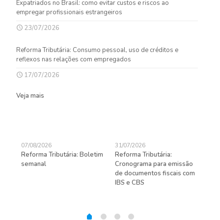
Expatriados no Brasil: como evitar custos e riscos ao
empregar profissionais estrangeiros
23/07/2026
Reforma Tributária: Consumo pessoal, uso de créditos e
reflexos nas relações com empregados
17/07/2026
Veja mais
07/08/2026
31/07/2026
27/
Reforma Tributária: Boletim
Reforma Tributária:
Rec
semanal
Cronograma para emissão
ent
de documentos fiscais com
pra
gas
IBS e CBS