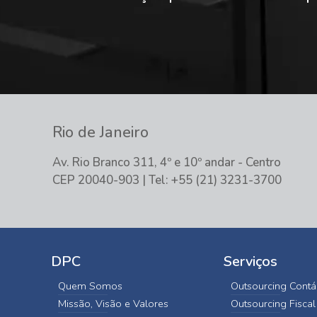
Rio de Janeiro
Av. Rio Branco 311, 4º e 10º andar - Centro
CEP 20040-903 | Tel: +55 (21) 3231-3700
DPC
Serviços
Quem Somos
Outsourcing Contá
Missão, Visão e Valores
Outsourcing Fiscal