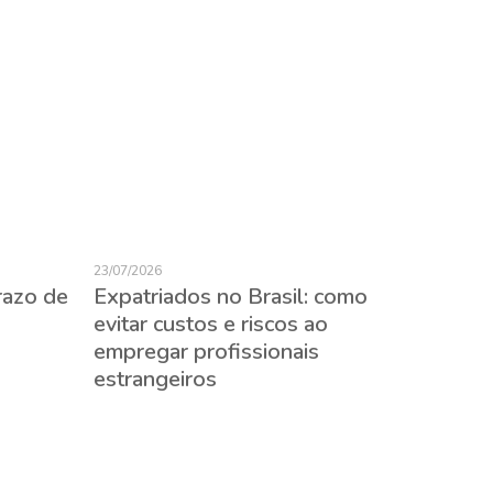
23/07/2026
razo de
Expatriados no Brasil: como
evitar custos e riscos ao
empregar profissionais
22/07/2026
estrangeiros
Impact
no set