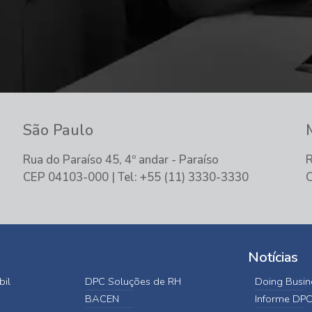
São Paulo
Rua do Paraíso 45, 4º andar - Paraíso
R
CEP 04103-000 | Tel: +55 (11) 3330-3330
C
Notícias
bil
DPC Soluções de RH
Doing Busine
BACEN
Informe DP