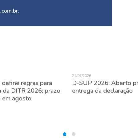
.com.br
.
24/07/2026
 define regras para
D-SUP 2026: Aberto p
a da DITR 2026; prazo
entrega da declaração
 em agosto