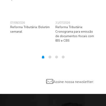
07/08/2026
31/07/2026
27/
Reforma Tributária: Boletim
Reforma Tributária:
Rec
semanal
Cronograma para emissão
ent
de documentos fiscais com
pra
gas
IBS e CBS
Assine nossa newsletter: