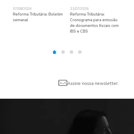
07/08/2026
31/07/2026
27/
Reforma Tributária: Boletim
Reforma Tributária:
Rec
semanal
Cronograma para emissão
ent
de documentos fiscais com
pra
gas
IBS e CBS
Assine nossa newsletter: