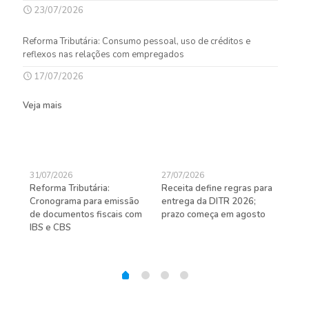
23/07/2026
Reforma Tributária: Consumo pessoal, uso de créditos e
reflexos nas relações com empregados
17/07/2026
Veja mais
31/07/2026
27/07/2026
24/
Reforma Tributária:
Receita define regras para
D-S
de
Cronograma para emissão
entrega da DITR 2026;
de 
de documentos fiscais com
prazo começa em agosto
IBS e CBS