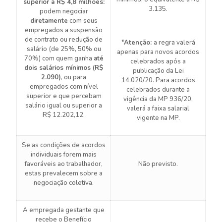
superior a R$ 4,8 milhões:
3.135.
podem negociar
diretamente
com seus
empregados a suspensão
de contrato ou redução de
*Atenção:
a regra valerá
salário (de 25%, 50% ou
apenas para novos acordos
70%) com quem ganha
até
celebrados após a
dois salários mínimos (R$
publicação da Lei
2.090)
, ou para
14.020/20. Para acordos
empregados com nível
celebrados durante a
superior e que percebam
vigência da MP 936/20,
salário igual ou superior a
valerá a faixa salarial
R$ 12.202,12.
vigente na MP.
Se as condições de acordos
individuais forem mais
favoráveis ao trabalhador,
Não previsto.
estas prevalecem sobre a
negociação coletiva.
A empregada gestante que
recebe o Benefício