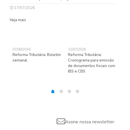
17/07/2026
Veja mais
07/08/2026
31/07/2026
27/
Reforma Tributária: Boletim
Reforma Tributária:
Rec
semanal
Cronograma para emissão
ent
de documentos fiscais com
pra
gas
IBS e CBS
Assine nossa newsletter: